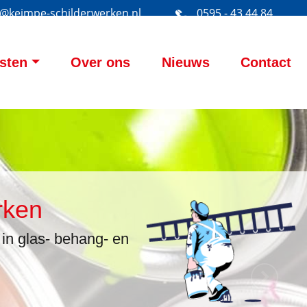
o@keimpe-schilderwerken.nl
0595 - 43 44 84
sten
Over ons
Nieuws
Contact
rken
in glas- behang- en